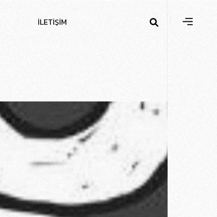
İ
L
E
T
İ
Ş
İ
M
m