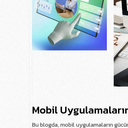
M
o
b
i
l
U
y
g
u
l
a
m
a
l
a
r
ı
B
u
b
l
o
g
d
a
,
m
o
b
i
l
u
y
g
u
l
a
m
a
l
a
r
ı
n
g
ü
c
ü