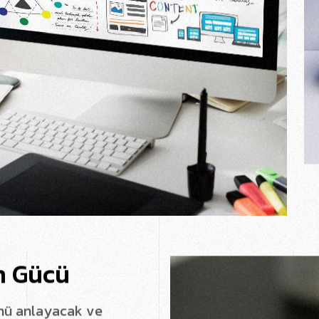
n
G
ü
c
ü
n
ü
a
n
l
a
y
a
c
a
k
v
e