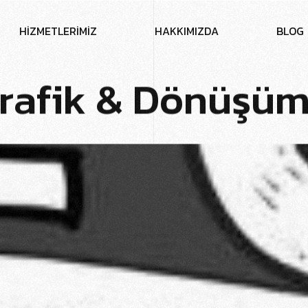
H
İ
Z
M
E
T
L
E
R
İ
M
İ
Z
H
A
K
K
I
M
I
Z
D
A
B
L
O
G
r
a
f
i
k
&
D
ö
n
ü
ş
ü