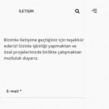
İ
L
E
T
İ
Ş
İ
M
Bizimle iletişime geçtiğiniz için teşekkür
ederiz! Sizinle işbirliği yapmaktan ve
özel projelerinizde birlikte çalışmaktan
mutluluk duyarız.