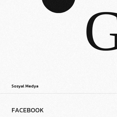
G
Sosyal Medya
F
A
C
E
B
O
O
K