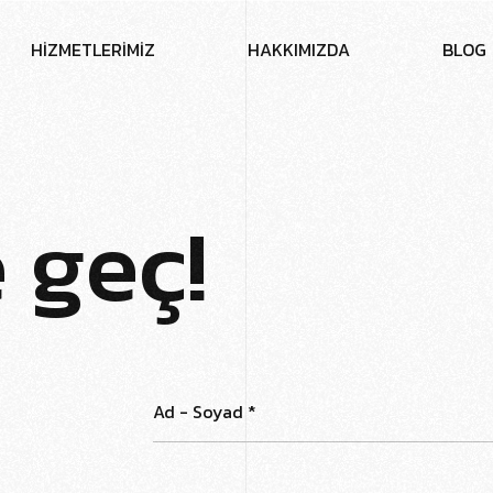
H
İ
Z
M
E
T
L
E
R
İ
M
İ
Z
H
A
K
K
I
M
I
Z
D
A
B
L
O
G
e
g
e
ç
!