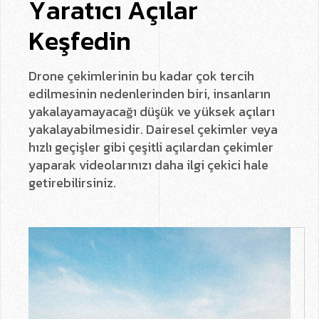
Y
a
r
a
t
ı
c
ı
A
ç
ı
l
a
r
K
e
ş
f
e
d
i
n
Drone çekimlerinin bu kadar çok tercih
edilmesinin nedenlerinden biri, insanların
yakalayamayacağı düşük ve yüksek açıları
yakalayabilmesidir. Dairesel çekimler veya
hızlı geçişler gibi çeşitli açılardan çekimler
yaparak videolarınızı daha ilgi çekici hale
getirebilirsiniz.