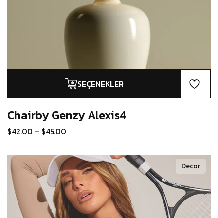
SEÇENEKLER
Bu
ürünün
birden
Chairby Genzy
Alexis4
fazla
$
42.00
–
$
45.00
varyasyonu
var.
Seçenekler
Decor
ürün
sayfasından
seçilebilir