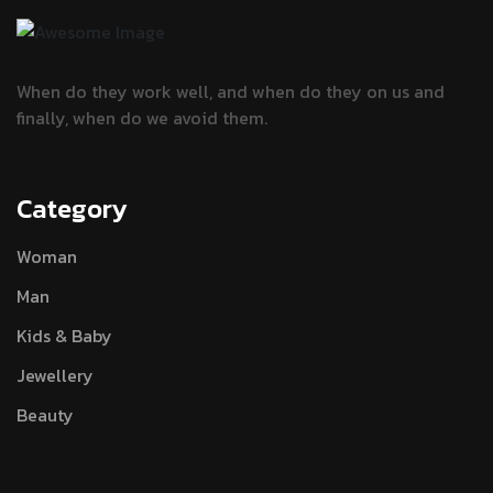
When do they work well, and when do they
on us and
finally, when do we avoid them.
Category
Woman
Man
Kids & Baby
Jewellery
Beauty