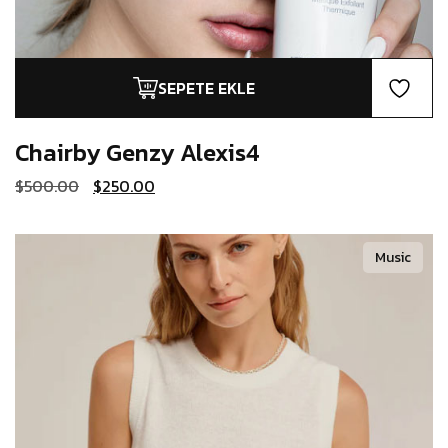
SEPETE EKLE
Chairby Genzy
Alexis4
Orijinal
Şu
$
500.00
$
250.00
fiyat:
andaki
$500.00.
fiyat:
$250.00.
Music