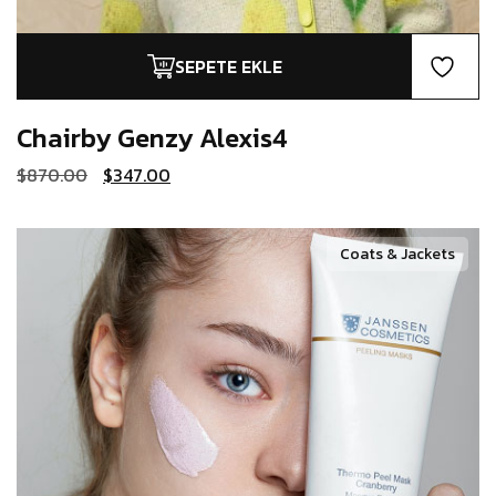
SEPETE EKLE
Chairby Genzy
Alexis4
Orijinal
Şu
$
870.00
$
347.00
fiyat:
andaki
$870.00.
fiyat:
$347.00.
Coats & Jackets