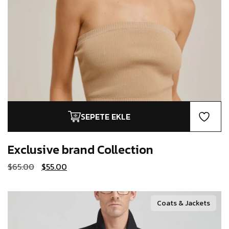
SEPETE EKLE
Exclusive brand
Collection
Orijinal
Şu
$
65.00
$
55.00
fiyat:
andaki
$65.00.
fiyat:
$55.00.
Coats & Jackets